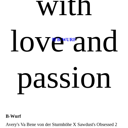
with
love and
B-WURF
passion
B-Wurf
Avery's Va Bene von der Sturmhöhe X Sawdust's Obsessed 2